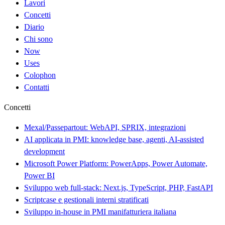
Lavori
Concetti
Diario
Chi sono
Now
Uses
Colophon
Contatti
Concetti
Mexal/Passepartout: WebAPI, SPRIX, integrazioni
AI applicata in PMI: knowledge base, agenti, AI-assisted
development
Microsoft Power Platform: PowerApps, Power Automate,
Power BI
Sviluppo web full-stack: Next.js, TypeScript, PHP, FastAPI
Scriptcase e gestionali interni stratificati
Sviluppo in-house in PMI manifatturiera italiana