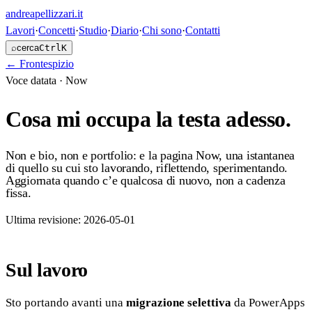
andreapellizzari
.it
Lavori
·
Concetti
·
Studio
·
Diario
·
Chi sono
·
Contatti
⌕
cerca
Ctrl
K
←
Frontespizio
Voce datata · Now
Cosa mi occupa la testa adesso.
Non e bio, non e portfolio: e la pagina
Now
, una istantanea
di quello su cui sto lavorando, riflettendo, sperimentando.
Aggiornata quando c’e qualcosa di nuovo, non a cadenza
fissa.
Ultima revisione:
2026-05-01
Sul lavoro
Sto portando avanti una
migrazione selettiva
da PowerApps