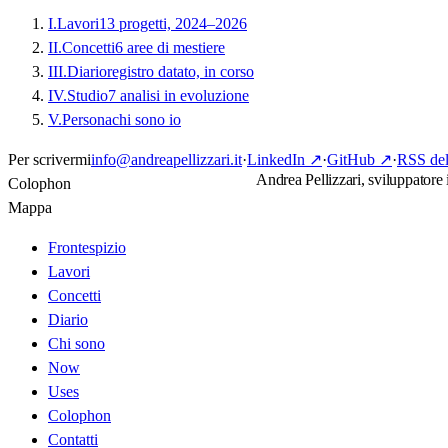
I.
Lavori
13 progetti, 2024–2026
II.
Concetti
6 aree di mestiere
III.
Diario
registro datato, in corso
IV.
Studio
7 analisi in evoluzione
V.
Persona
chi sono io
Per scrivermi
info@andreapellizzari.it
·
LinkedIn
↗
·
GitHub
↗
·
RSS del
Andrea Pellizzari, sviluppatore
Colophon
Mappa
Frontespizio
Lavori
Concetti
Diario
Chi sono
Now
Uses
Colophon
Contatti