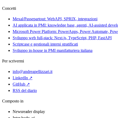
Concetti
Mexal/Passepartout: WebAPI, SPRIX, integrazioni
AI applicata in PMI: knowledge base, agenti, AI-assisted deve
Microsoft Power Platform: PowerApps, Power Automate, Pow
Sviluppo web full-stack: Next.js, TypeScript, PHP, FastAPI
Scriptcase e gestionali interni stratificati
Sviluppo in-house in PMI manifatturiera italiana
Per scrivermi
info@andreapellizzari.it
LinkedIn ↗
GitHub ↗
RSS del diario
Composto in
Newsreader
display
Inter
body, ui