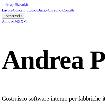
andreapellizzari
.it
Lavori
·
Concetti
·
Studio
·
Diario
·
Chi sono
·
Contatti
⌕
cerca
Ctrl
K
Anno
MMXXVI
Andrea Pe
Costruisco software interno per fabbriche 