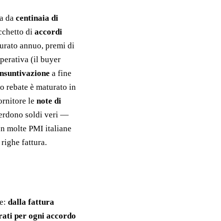
ra da
centinaia di
cchetto di
accordi
tturato annuo, premi di
perativa (il buyer
nsuntivazione
a fine
to rebate è maturato in
ornitore le
note di
perdono soldi veri —
 In molte PMI italiane
 righe fattura.
le:
dalla fattura
urati per ogni accordo