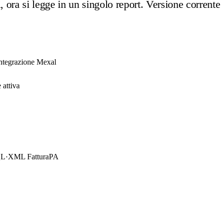
i, ora si legge in un singolo report. Versione corrente
integrazione Mexal
 attiva
QL
·
XML FatturaPA