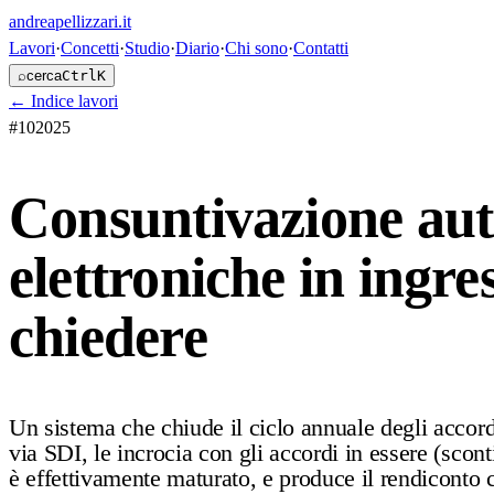
andreapellizzari
.it
Lavori
·
Concetti
·
Studio
·
Diario
·
Chi sono
·
Contatti
⌕
cerca
Ctrl
K
←
Indice lavori
#
10
2025
Consuntivazione auto
elettroniche in ingre
chiedere
Un sistema che chiude il ciclo annuale degli accordi
via SDI, le incrocia con gli accordi in essere (scon
è effettivamente maturato, e produce il rendiconto co