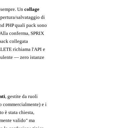
e sempre. Un
collage
'apertura/salvataggio di
nd PHP quali pack sono
. Alla conferma, SPRIX
pack collegata
DELETE richiama l'API e
opulente — zero istanze
nti
, gestite da ruoli
so commercialmente) e i
o è stata chiesta,
lmente valido" ma