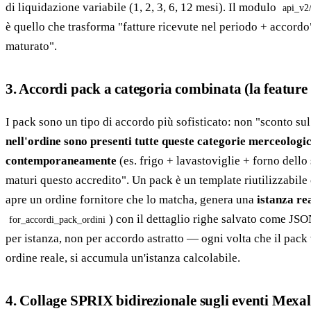
di liquidazione variabile (1, 2, 3, 6, 12 mesi). Il modulo
api_v2/
è quello che trasforma "fatture ricevute nel periodo + accordo
maturato".
3. Accordi pack a categoria combinata (la featur
I pack sono un tipo di accordo più sofisticato: non "sconto su
nell'ordine sono presenti tutte queste categorie merceologi
contemporaneamente
(es. frigo + lavastoviglie + forno dello 
maturi questo accredito". Un pack è un template riutilizzabile
apre un ordine fornitore che lo matcha, genera una
istanza re
) con il dettaglio righe salvato come JS
for_accordi_pack_ordini
per istanza, non per accordo astratto — ogni volta che il pack
ordine reale, si accumula un'istanza calcolabile.
4. Collage SPRIX bidirezionale sugli eventi Mexal