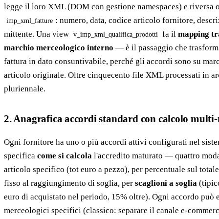
legge il loro XML (DOM con gestione namespaces) e riversa o
: numero, data, codice articolo fornitore, descr
imp_xml_fatture
mittente. Una view
fa il
mapping tra
v_imp_xml_qualifica_prodotti
marchio merceologico interno
— è il passaggio che trasforma
fattura in dato consuntivabile, perché gli accordi sono su mar
articolo originale. Oltre cinquecento file XML processati in ar
pluriennale.
2. Anagrafica accordi standard con calcolo multi
Ogni fornitore ha uno o più accordi attivi configurati nel sis
specifica
come si calcola
l'accredito maturato — quattro moda
articolo specifico (tot euro a pezzo), per percentuale sul total
fisso al raggiungimento di soglia, per
scaglioni a soglia
(tipic
euro di acquistato nel periodo, 15% oltre). Ogni accordo può 
merceologici specifici (classico: separare il canale e-commerc