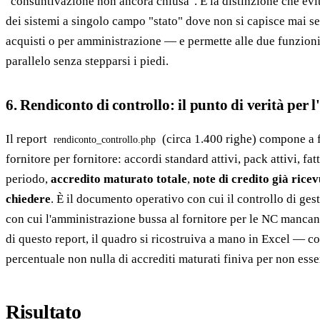
"consuntivazione non ancora chiusa". È la distinzione che evit
dei sistemi a singolo campo "stato" dove non si capisce mai se 
acquisti o per amministrazione — e permette alle due funzioni
parallelo senza stepparsi i piedi.
6. Rendiconto di controllo: il punto di verità per l'
Il report
(circa 1.400 righe) compone a f
rendiconto_controllo.php
fornitore per fornitore: accordi standard attivi, pack attivi, fat
periodo,
accredito maturato totale
,
note di credito già ricev
chiedere
. È il documento operativo con cui il controllo di gest
con cui l'amministrazione bussa al fornitore per le NC mancant
di questo report, il quadro si ricostruiva a mano in Excel — co
percentuale non nulla di accrediti maturati finiva per non esse
Risultato