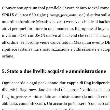
Il buyer non apre un tool parallelo, lavora dentro Mexal com
SPRIX
di circa 650 righe (
) si attiva sull
collage_pack_ordini.spr
un ordine fornitore Mexal: via
chiede al backe
CALLWEBSVC
attivi per quel fornitore in quel momento, li propone al buyer
invia un POST con JSON nativo al backend che crea l'istanza 
all'ordine. Se l'ordine viene cancellato in Mexal, un evento 
ripulisce l'istanza. La sincronizzazione è bidirezionale e aut
orfane.
5. Stato a due livelli: acquisti e amministrazione
Ogni accordo e ogni pack hanno
due coppie di flag indipende
diversi: il flag
lato acquisti (l'accordo è valido o sospe
attivo
flag
+
lato amministrazione (la nota di credit
in_gestione
chiuso
abbinata, contabilizzata). Un accordo può essere "commercia