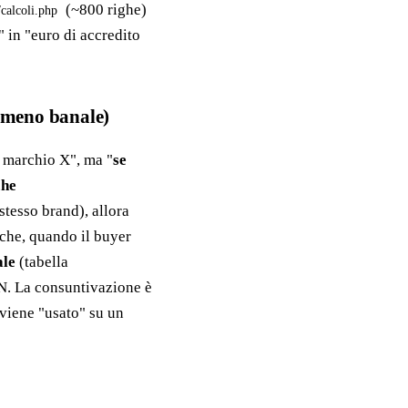
(~800 righe)
calcoli.php
" in "euro di accredito
e meno banale)
l marchio X", ma "
se
che
stesso brand), allora
 che, quando il buyer
ale
(tabella
ON. La consuntivazione è
 viene "usato" su un