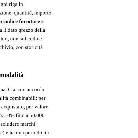
gni riga in
izione, quantità, importo,
 codice fornitore e
 il dato grezzo della
chio, non sul codice
chivio, con storicità
-modalità
tema. Ciascun accordo
lità combinabili: per
e acquistato, per valore
o: 10% fino a 50.000
escludere marchi
e) e ha una periodicità